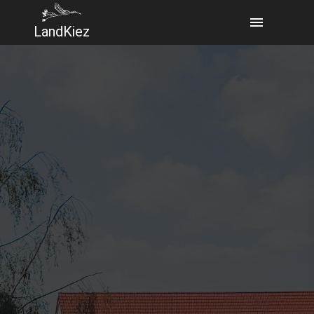
LandKiez